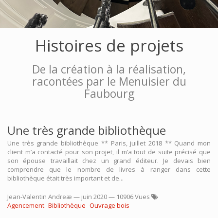
Histoires de projets
De la création à la réalisation,
racontées par le Menuisier du
Faubourg
Une très grande bibliothèque
Une très grande bibliothèque ** Paris, juillet 2018 ** Quand mon
client m’a contacté pour son projet, il m’a tout de suite précisé que
son épouse travaillait chez un grand éditeur. Je devais bien
comprendre que le nombre de livres à ranger dans cette
bibliothèque était très important et de...
Jean-Valentin Andreæ
—
juin 2020
— 10906 Vues
Agencement
Bibliothèque
Ouvrage bois