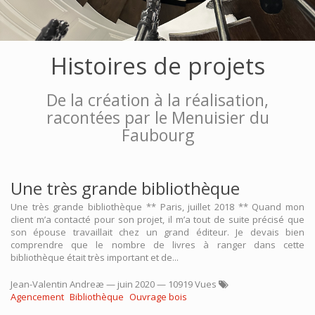
Histoires de projets
De la création à la réalisation,
racontées par le Menuisier du
Faubourg
Une très grande bibliothèque
Une très grande bibliothèque ** Paris, juillet 2018 ** Quand mon
client m’a contacté pour son projet, il m’a tout de suite précisé que
son épouse travaillait chez un grand éditeur. Je devais bien
comprendre que le nombre de livres à ranger dans cette
bibliothèque était très important et de...
Jean-Valentin Andreæ
—
juin 2020
— 10919 Vues
Agencement
Bibliothèque
Ouvrage bois