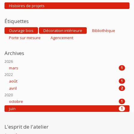
Histoires de projets
Étiquettes
Ouvrage bois
Décoration intérieure
Bibliothèque
Porte sur mesure
Agencement
Archives
2026
mars
1
2022
août
1
avril
2
2020
octobre
1
juin
1
L'esprit de l'atelier