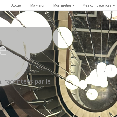
Accueil
Ma vision
Mon métier
Mes compétences
e
n, racontées par le