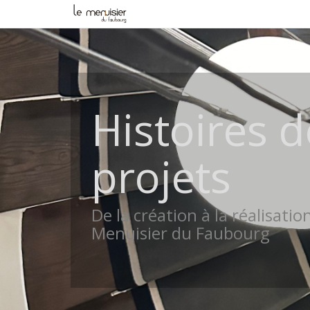
Histoires d
projets
De la création à la réalisatio
Menuisier du Faubourg