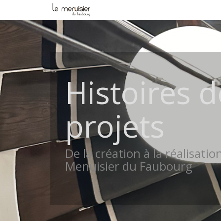
Histoires d
projets
De la création à la réalisatio
Menuisier du Faubourg