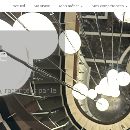
Accueil
Ma vision
Mon métier
Mes compétences
e
n, racontées par le