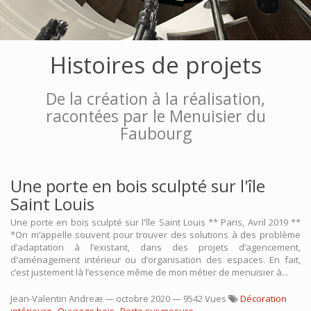
Histoires de projets
De la création à la réalisation,
racontées par le Menuisier du
Faubourg
Une porte en bois sculpté sur l'île
Saint Louis
Une porte en bois sculpté sur l'île Saint Louis ** Paris, Avril 2019 **
*On m’appelle souvent pour trouver des solutions à des problème
d’adaptation à l’existant, dans des projets d’agencement,
d'aménagement intérieur ou d’organisation des espaces. En fait,
c’est justement là l’essence même de mon métier de menuisier à...
Jean-Valentin Andreæ
—
octobre 2020
— 9542 Vues
Décoration