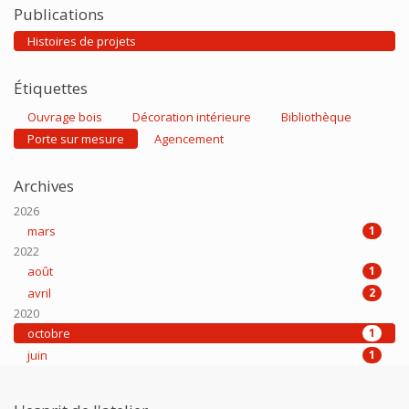
Publications
Histoires de projets
Étiquettes
Ouvrage bois
Décoration intérieure
Bibliothèque
Porte sur mesure
Agencement
Archives
2026
mars
1
2022
août
1
avril
2
2020
octobre
1
juin
1