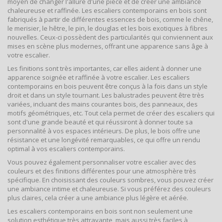
moyen de changer l'allure d'une pièce et de créer une ambiance
chaleureuse et raffinée. Les escaliers contemporains en bois sont
fabriqués à partir de différentes essences de bois, comme le chêne,
le merisier, le hêtre, le pin, le douglas et les bois exotiques à fibres
nouvelles. Ceux-ci possèdent des particularités qui conviennent aux
mises en scène plus modernes, offrant une apparence sans âge à
votre escalier.
Les finitions sont très importantes, car elles aident à donner une
apparence soignée et raffinée à votre escalier. Les escaliers
contemporains en bois peuvent être conçus à la fois dans un style
droit et dans un style tournant. Les balustrades peuvent être très
variées, incluant des mains courantes bois, des panneaux, des
motifs géométriques, etc. Tout cela permet de créer des escaliers qui
sont d'une grande beauté et qui réussiront à donner toute sa
personnalité à vos espaces intérieurs. De plus, le bois offre une
résistance et une longévité remarquables, ce qui offre un rendu
optimal à vos escaliers contemporains.
Vous pouvez également personnaliser votre escalier avec des
couleurs et des finitions différentes pour une atmosphère très
spécifique. En choisissant des couleurs sombres, vous pouvez créer
une ambiance intime et chaleureuse. Si vous préférez des couleurs
plus claires, cela créer a une ambiance plus légère et aérée.
Les escaliers contemporains en bois sont non seulement une
solution esthétique très attrayante, mais aussi très faciles à