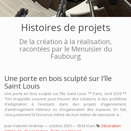
Histoires de projets
De la création à la réalisation,
racontées par le Menuisier du
Faubourg
Une porte en bois sculpté sur l'île
Saint Louis
Une porte en bois sculpté sur l'île Saint Louis ** Paris, Avril 2019 **
*On m’appelle souvent pour trouver des solutions à des problème
d’adaptation à l’existant, dans des projets d’agencement,
d'aménagement intérieur ou d’organisation des espaces. En fait,
c’est justement là l’essence même de mon métier de menuisier à...
Jean-Valentin Andreæ
—
octobre 2020
— 9543 Vues
Décoration