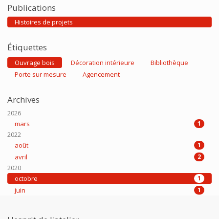
Publications
Histoires de projets
Étiquettes
Ouvrage bois
Décoration intérieure
Bibliothèque
Porte sur mesure
Agencement
Archives
2026
mars
1
2022
août
1
avril
2
2020
octobre
1
juin
1