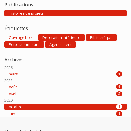
Publications
Histoires de projets
Étiquettes
Ouvrage bois
Décoration intérieure
Bibliothèque
Porte sur mesure
Agencement
Archives
2026
mars
1
2022
août
1
avril
2
2020
octobre
1
juin
1