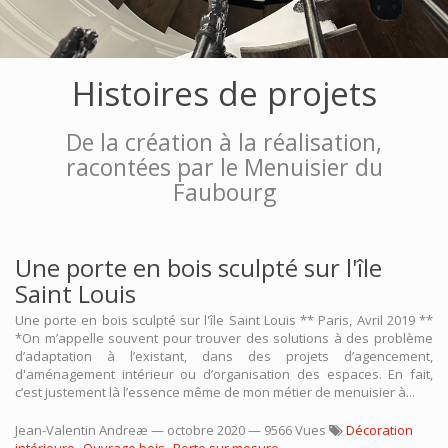
Histoires de projets
De la création à la réalisation,
racontées par le Menuisier du
Faubourg
Une porte en bois sculpté sur l'île
Saint Louis
Une porte en bois sculpté sur l'île Saint Louis ** Paris, Avril 2019 **
*On m’appelle souvent pour trouver des solutions à des problème
d’adaptation à l’existant, dans des projets d’agencement,
d'aménagement intérieur ou d’organisation des espaces. En fait,
c’est justement là l’essence même de mon métier de menuisier à...
Jean-Valentin Andreæ
—
octobre 2020
— 9566 Vues
Décoration