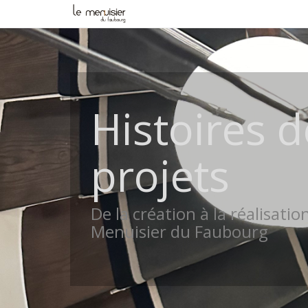
Histoires d
projets
De la création à la réalisatio
Menuisier du Faubourg