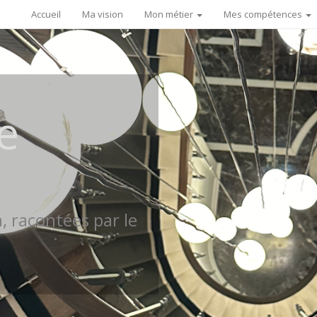
Accueil
Ma vision
Mon métier
Mes compétences
e
n, racontées par le