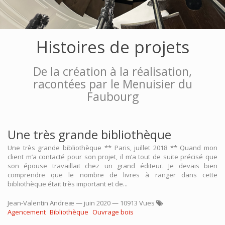
Histoires de projets
De la création à la réalisation,
racontées par le Menuisier du
Faubourg
Une très grande bibliothèque
Une très grande bibliothèque ** Paris, juillet 2018 ** Quand mon
client m’a contacté pour son projet, il m’a tout de suite précisé que
son épouse travaillait chez un grand éditeur. Je devais bien
comprendre que le nombre de livres à ranger dans cette
bibliothèque était très important et de...
Jean-Valentin Andreæ
—
juin 2020
— 10913 Vues
Agencement
Bibliothèque
Ouvrage bois