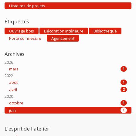
Histoires de projets
Étiquettes
Ouvrage bois
Décoration intérieure
Bibliothèque
Porte sur mesure
Agencement
Archives
2026
mars
1
2022
août
1
avril
2
2020
octobre
1
juin
1
L'esprit de l'atelier