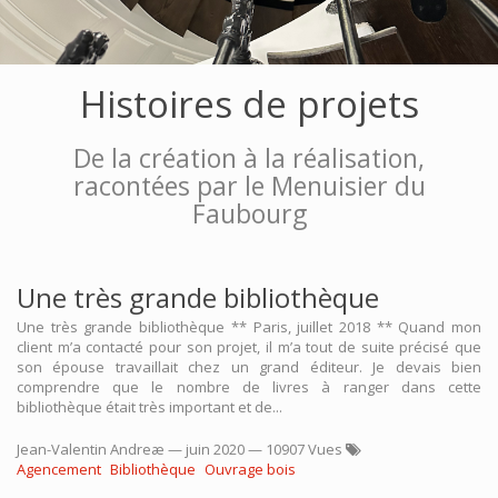
Histoires de projets
De la création à la réalisation,
racontées par le Menuisier du
Faubourg
Une très grande bibliothèque
Une très grande bibliothèque ** Paris, juillet 2018 ** Quand mon
client m’a contacté pour son projet, il m’a tout de suite précisé que
son épouse travaillait chez un grand éditeur. Je devais bien
comprendre que le nombre de livres à ranger dans cette
bibliothèque était très important et de...
Jean-Valentin Andreæ
—
juin 2020
— 10907 Vues
Agencement
Bibliothèque
Ouvrage bois