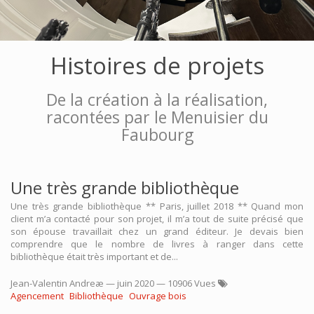
Histoires de projets
De la création à la réalisation,
racontées par le Menuisier du
Faubourg
Une très grande bibliothèque
Une très grande bibliothèque ** Paris, juillet 2018 ** Quand mon
client m’a contacté pour son projet, il m’a tout de suite précisé que
son épouse travaillait chez un grand éditeur. Je devais bien
comprendre que le nombre de livres à ranger dans cette
bibliothèque était très important et de...
Jean-Valentin Andreæ
—
juin 2020
— 10906 Vues
Agencement
Bibliothèque
Ouvrage bois