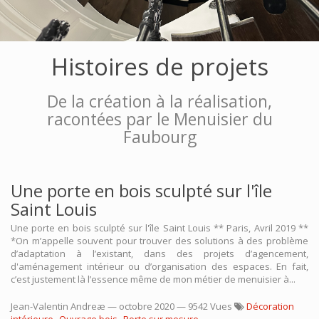
Histoires de projets
De la création à la réalisation,
racontées par le Menuisier du
Faubourg
Une porte en bois sculpté sur l'île
Saint Louis
Une porte en bois sculpté sur l'île Saint Louis ** Paris, Avril 2019 **
*On m’appelle souvent pour trouver des solutions à des problème
d’adaptation à l’existant, dans des projets d’agencement,
d'aménagement intérieur ou d’organisation des espaces. En fait,
c’est justement là l’essence même de mon métier de menuisier à...
Jean-Valentin Andreæ
—
octobre 2020
— 9542 Vues
Décoration